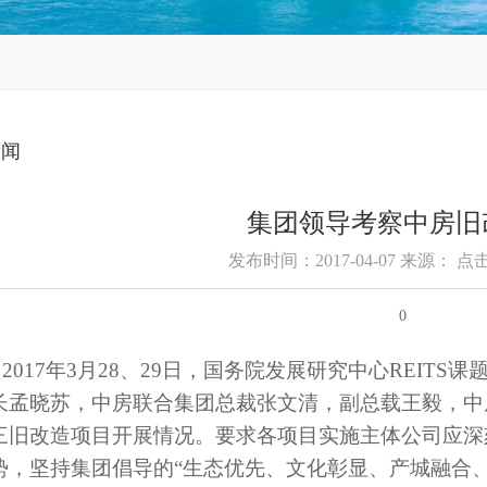
新闻
集团领导考察中房旧
发布时间：2017-04-07 来源： 点
0
017年3月28、29日，国务院发展研究中心REIT
长孟晓苏，中房联合集团总裁张文清，副总载王毅，中
三旧改造项目开展情况。要求各项目实施主体公司应深
势，坚持集团倡导的“生态优先、文化彰显、产城融合