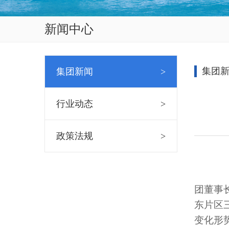
新闻中心
集团
集团新闻
>
行业动态
>
政策法规
>
2
团董事
东片区
变化形